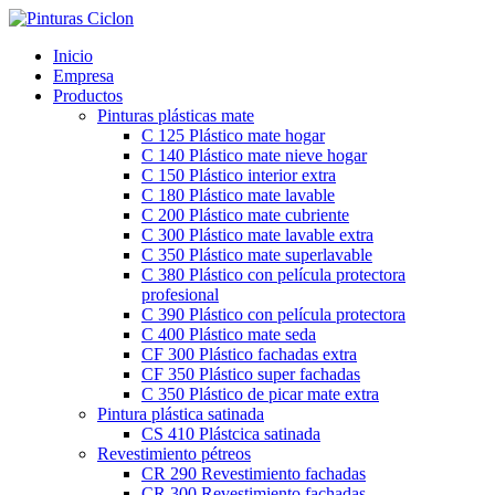
Inicio
Empresa
Productos
Pinturas plásticas mate
C 125 Plástico mate hogar
C 140 Plástico mate nieve hogar
C 150 Plástico interior extra
C 180 Plástico mate lavable
C 200 Plástico mate cubriente
C 300 Plástico mate lavable extra
C 350 Plástico mate superlavable
C 380 Plástico con película protectora
profesional
C 390 Plástico con película protectora
C 400 Plástico mate seda
CF 300 Plástico fachadas extra
CF 350 Plástico super fachadas
C 350 Plástico de picar mate extra
Pintura plástica satinada
CS 410 Plástcica satinada
Revestimiento pétreos
CR 290 Revestimiento fachadas
CR 300 Revestimiento fachadas