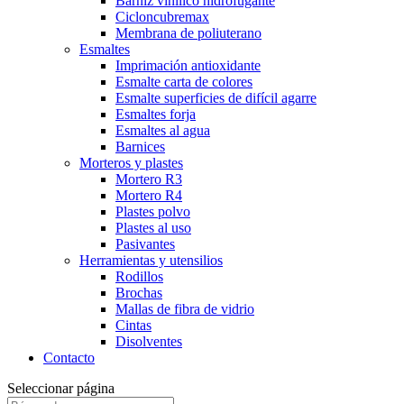
Barniz vinílico hidrofugante
Cicloncubremax
Membrana de poliuterano
Esmaltes
Imprimación antioxidante
Esmalte carta de colores
Esmalte superficies de difícil agarre
Esmaltes forja
Esmaltes al agua
Barnices
Morteros y plastes
Mortero R3
Mortero R4
Plastes polvo
Plastes al uso
Pasivantes
Herramientas y utensilios
Rodillos
Brochas
Mallas de fibra de vidrio
Cintas
Disolventes
Contacto
Seleccionar página