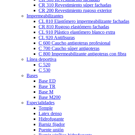
CR 310 Revestimiento súper fachadas
CR 200 Revestimiento rugoso exterior
Impermeabilizantes
CL 810 Elastómero impermeabilizante fachadas
CR 810 Rugoso elastómero fachadas
CL 910 Plástico elastómero blanco extra
CL 920 Antifisuras
C 600 Caucho antigoteras profesional
C 700 Caucho súper antigoteras
C 800 Impermeabilizante antigoteras con fibra
Línea deportiva
C 520
C 530
Bases
Base ED
Base TR
Base M
Base M200
Especialidades
Temple
Latex denso
Hidrofugante
Barniz fijador
Puente unión